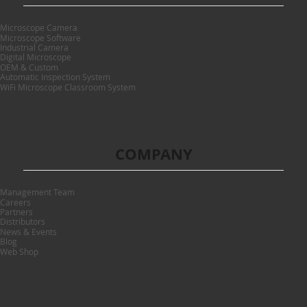
Microscope Camera
Microscope Software
Industrial Camera
Digital Microscope
OEM & Custom
Automatic Inspection System
WiFi Microscope Classroom System
COMPANY
Management Team
Careers
Partners
Distributors
News & Events
Blog
Web Shop