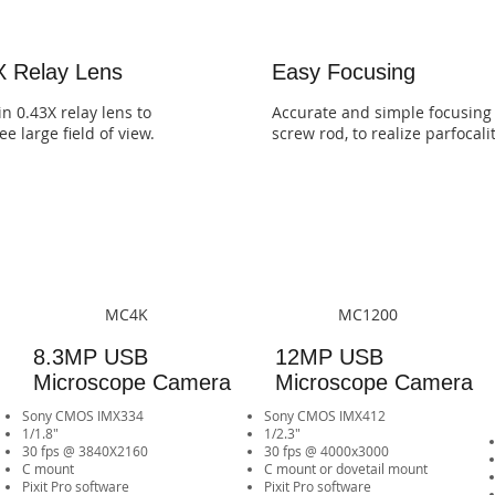
X Relay Lens
Easy Focusing
in 0.43X relay lens to
Accurate and simple focusing
e large field of view.
screw rod, to realize parfocalit
MC4K
MC1200
8.3MP USB
12MP USB
Microscope Camera
Microscope Camera
Sony CMOS IMX334
Sony CMOS IMX412
1/1.8"
1/2.3"
30 fps @ 3840X2160
30 fps @ 4000x3000
​C mount​​​​
​C mount or dovetail mount
Pixit Pro software
Pixit Pro software