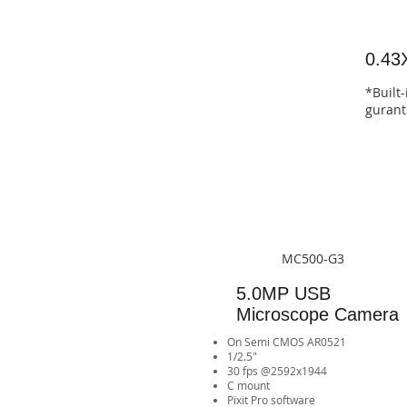
0.43
*Built-
gurante
MC500-G3
5.0MP USB
Microscope Camera
On Semi CMOS AR0521
1/2.5"
30 fps @2592x1944
​C mount​​​​
Pixit Pro software