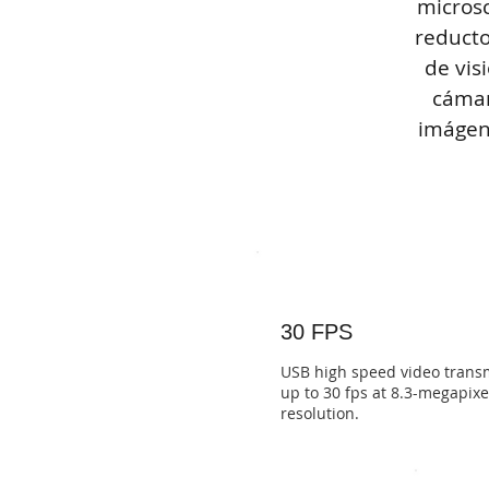
microsc
reducto
de vis
cámar
imágen
30 FPS
USB high speed video trans
up to 30 fps at 8.3-megapixe
resolution.