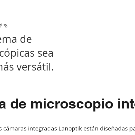
ging
tema de
cópicas sea
ás versátil.
 de microscopio in
s cámaras integradas Lanoptik están diseñadas p