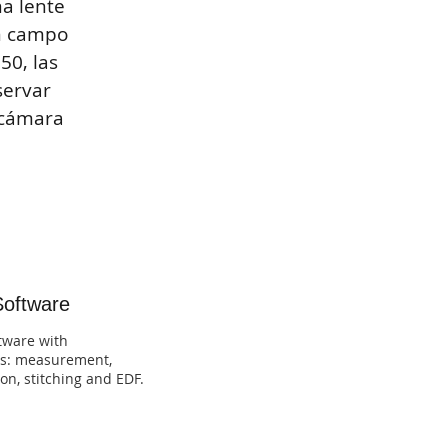
na lente
an campo
50, las
servar
 cámara
Software
tware with
ns: measurement,
on, stitching and EDF.